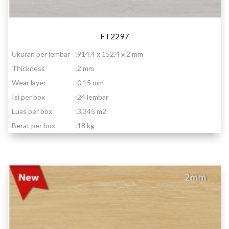
FT2297
Ukuran per lembar
:
914,4 x 152,4 x 2 mm
Thickness
:
2 mm
Wear layer
:
0,15 mm
Isi per box
:
24 lembar
Luas per box
:
3,345 m2
Berat per box
:
18 kg