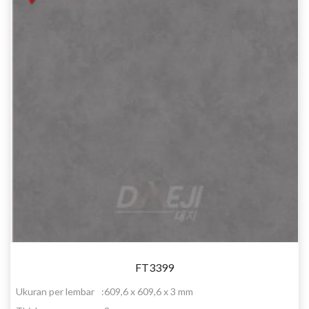
FT3399
Ukuran per lembar
:
609,6 x 609,6 x 3 mm