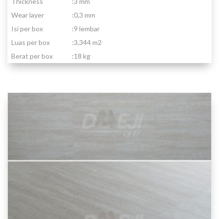
Thickness
:
3 mm
Wear layer
:
0,3 mm
Isi per box
:
9 lembar
Luas per box
:
3,344 m2
Berat per box
:
18 kg