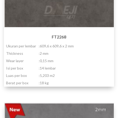
FT2268
Ukuran per lembar
:
609,6 x 609,6 x 2 mm
Thickness
:
2 mm
Wear layer
:
0,15 mm
Isi per box
:
14 lembar
Luas per box
:
5,203 m2
Berat per box
:
18 kg