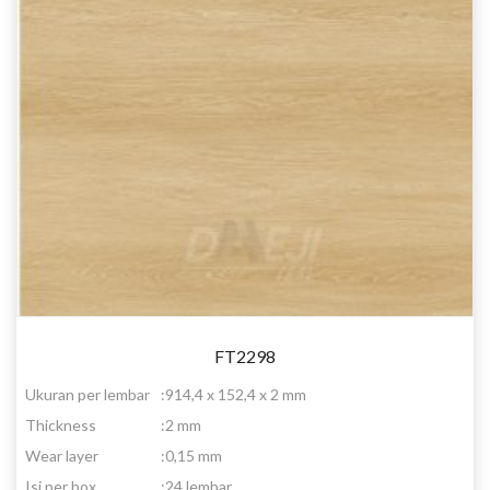
FT2298
Ukuran per lembar
:
914,4 x 152,4 x 2 mm
Thickness
:
2 mm
Wear layer
:
0,15 mm
Isi per box
:
24 lembar