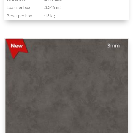
Luas per box
:
3,345 m2
Berat per box
:
18 kg