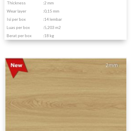
Thickness
:
2 mm
Wear layer
:
0,15 mm
Isi per box
:
14 lembar
Luas per box
:
5,203 m2
Berat per box
:
18 kg