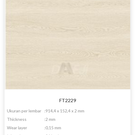
FT2229
Ukuran per lembar
:
914,4 x 152,4 x 2 mm
Thickness
:
2 mm
Wear layer
:
0,15 mm