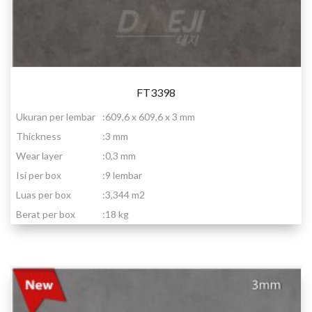
FT3398
Ukuran per lembar
:
609,6 x 609,6 x 3 mm
Thickness
:
3 mm
Wear layer
:
0,3 mm
Isi per box
:
9 lembar
Luas per box
:
3,344 m2
Berat per box
:
18 kg