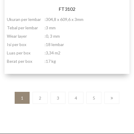
FT3102
Ukuran per lembar
:
304,8 x 609,6 x 3mm
Tebal per lembar
:
3 mm
Wear layer
:
0, 3 mm
Isi per box
:
18 lembar
Luas per box
:
3,34 m2
Berat per box
:
17 kg
1
2
3
4
5