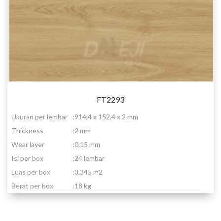
FT2293
Ukuran per lembar
:
914,4 x 152,4 x 2 mm
Thickness
:
2 mm
Wear layer
:
0,15 mm
Isi per box
:
24 lembar
Luas per box
:
3,345 m2
Berat per box
:
18 kg