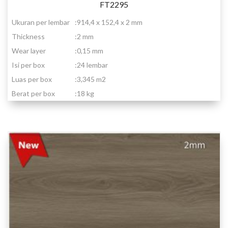
FT2295
Ukuran per lembar
:
914,4 x 152,4 x 2 mm
Thickness
:
2 mm
Wear layer
:
0,15 mm
Isi per box
:
24 lembar
Luas per box
:
3,345 m2
Berat per box
:
18 kg