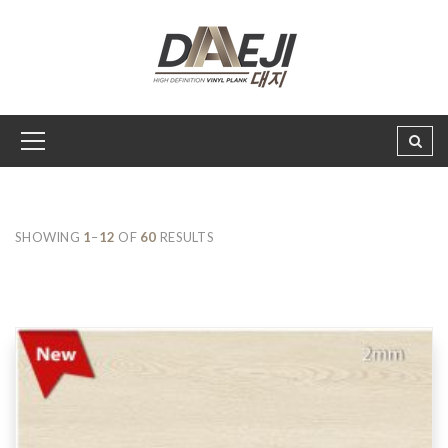
SHOWING
1
–
12
OF
60
RESULTS