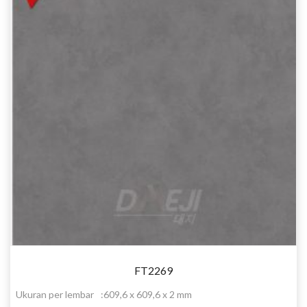
FT2269
Ukuran per lembar
:
609,6 x 609,6 x 2 mm