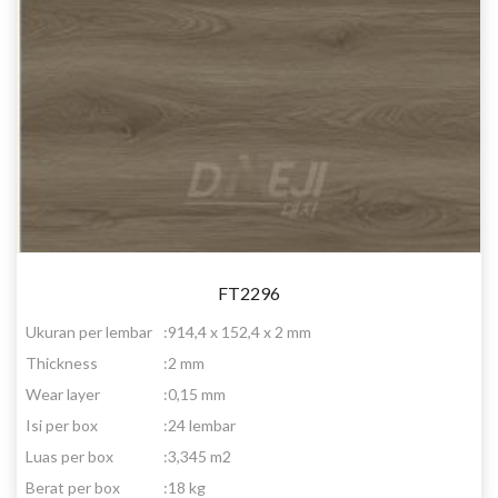
FT2296
Ukuran per lembar
:
914,4 x 152,4 x 2 mm
Thickness
:
2 mm
Wear layer
:
0,15 mm
Isi per box
:
24 lembar
Luas per box
:
3,345 m2
Berat per box
:
18 kg