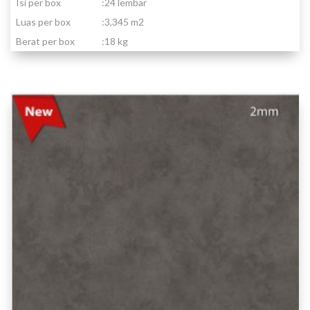
Isi per box
:
24 lembar
Luas per box
:
3,345 m2
Berat per box
:
18 kg