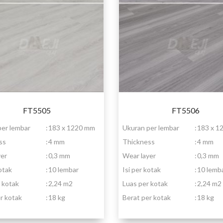
FT5505
FT5506
per lembar
:
183 x 1220 mm
Ukuran per lembar
:
183 x 1
ss
:
4 mm
Thickness
:
4 mm
yer
:
0,3 mm
Wear layer
:
0,3 mm
kotak
:
10 lembar
Isi per kotak
:
10 lemb
 kotak
:
2,24 m2
Luas per kotak
:
2,24 m2
r kotak
:
18 kg
Berat per kotak
:
18 kg