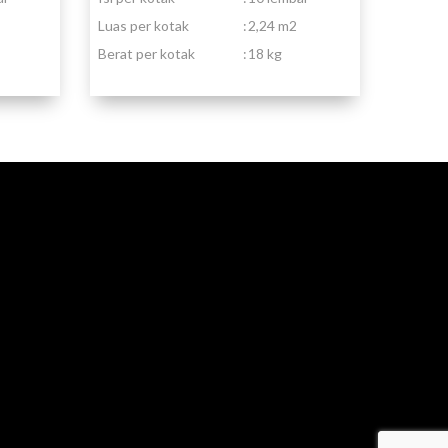
Luas per kotak
:
2,24 m2
Berat per kotak
:
18 kg