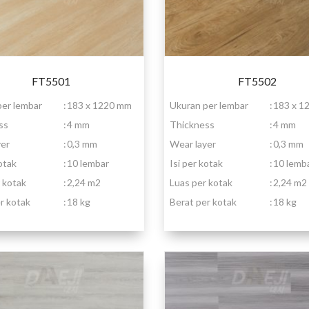
FT5501
FT5502
per lembar
:
183 x 1220 mm
Ukuran per lembar
:
183 x 1
ss
:
4 mm
Thickness
:
4 mm
yer
:
0,3 mm
Wear layer
:
0,3 mm
kotak
:
10 lembar
Isi per kotak
:
10 lemb
 kotak
:
2,24 m2
Luas per kotak
:
2,24 m2
r kotak
:
18 kg
Berat per kotak
:
18 kg