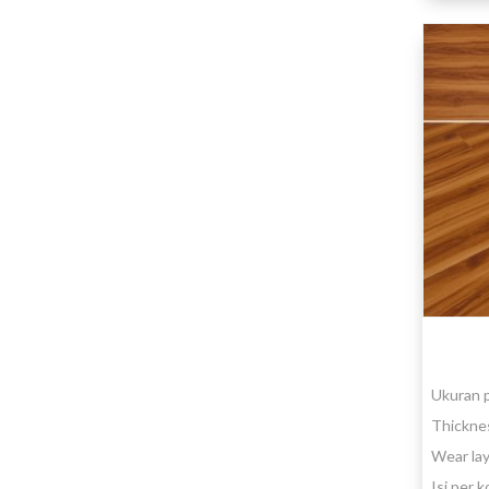
Ukuran 
Thickne
Wear la
Isi per 