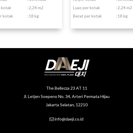
 kotak
:
2,24 m2
Luas per kotak
:
2,24 m2
r kotak
:
18 kg
Berat per kotak
:
18 kg
The Bellezza 23 AT 11
Jl. Letjen Soepeno No. 34, Arteri Permata Hijau
Jakarta Selatan, 12210
info@daeji.co.id