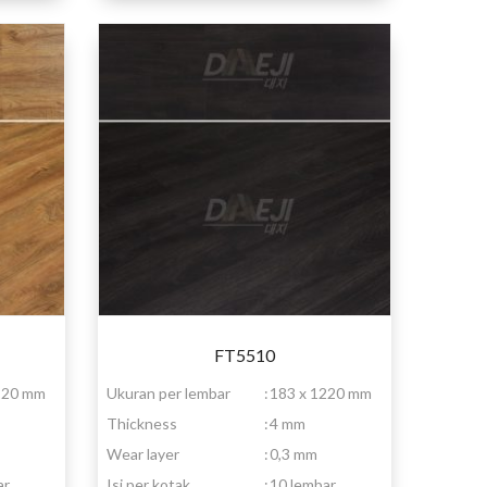
FT5510
220 mm
Ukuran per lembar
:
183 x 1220 mm
Thickness
:
4 mm
Wear layer
:
0,3 mm
ar
Isi per kotak
:
10 lembar