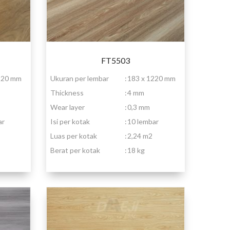
FT5503
220 mm
Ukuran per lembar
:
183 x 1220 mm
Thickness
:
4 mm
Wear layer
:
0,3 mm
ar
Isi per kotak
:
10 lembar
Luas per kotak
:
2,24 m2
Berat per kotak
:
18 kg