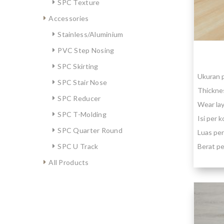
SPC Texture
Accessories
Stainless/Aluminium
PVC Step Nosing
SPC Skirting
Ukuran 
SPC Stair Nose
Thickne
SPC Reducer
Wear la
SPC T-Molding
Isi per 
SPC Quarter Round
Luas per
Berat pe
SPC U Track
All Products