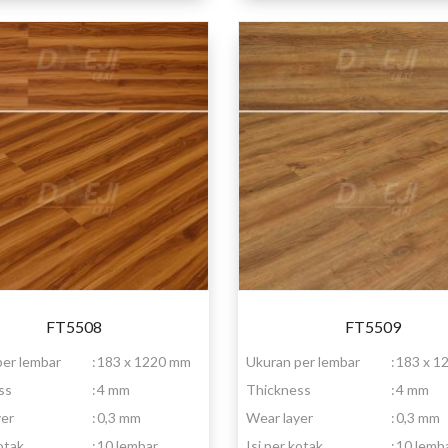
FT5508
FT5509
per lembar
:
183 x 1220 mm
Ukuran per lembar
:
183 x 1
ss
:
4 mm
Thickness
:
4 mm
yer
:
0,3 mm
Wear layer
:
0,3 mm
kotak
:
10 lembar
Isi per kotak
:
10 lemb