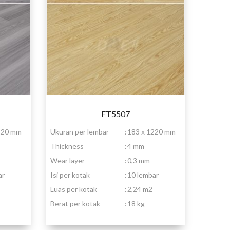
FT5507
220 mm
Ukuran per lembar
:
183 x 1220 mm
Thickness
:
4 mm
Wear layer
:
0,3 mm
ar
Isi per kotak
:
10 lembar
Luas per kotak
:
2,24 m2
Berat per kotak
:
18 kg