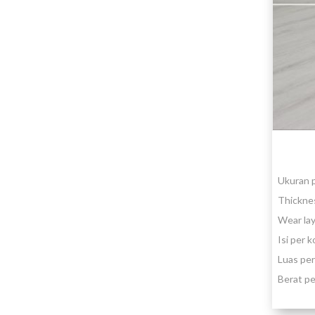
Ukuran 
Thickne
Wear la
Isi per 
Luas per
Berat pe