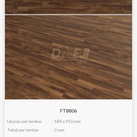
FT8806
Ukuran per lembar
:
184 x 950 mm
Tebal per lembar
:
3 mm