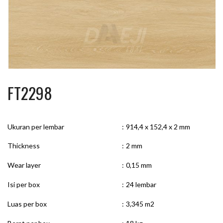
FT2298
Ukuran per lembar
:
914,4 x 152,4 x 2 mm
Thickness
:
2 mm
Wear layer
:
0,15 mm
Isi per box
:
24 lembar
Luas per box
:
3,345 m2