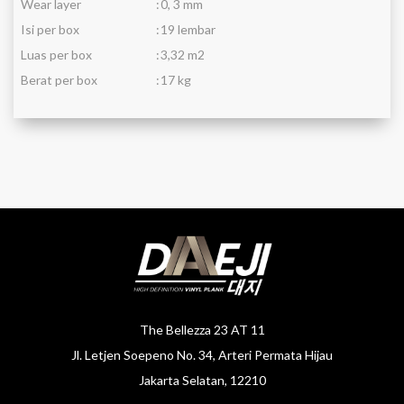
Wear layer
:
0, 3 mm
Isi per box
:
19 lembar
Luas per box
:
3,32 m2
Berat per box
:
17 kg
The Bellezza 23 AT 11
Jl. Letjen Soepeno No. 34, Arteri Permata Hijau
Jakarta Selatan, 12210