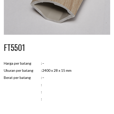
FT5501
Harga per batang
:
–
Ukuran per batang
:
2400 x 28 x 15 mm
Berat per batang
:
–
:
:
: