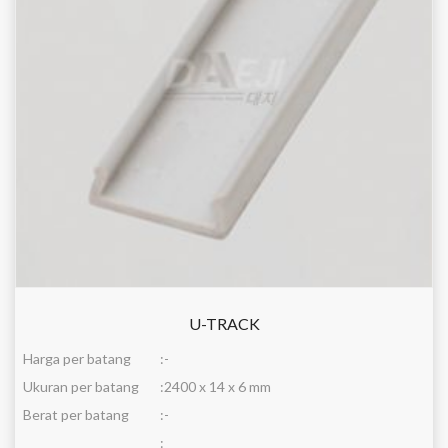
U-TRACK
Harga per batang
:
-
Ukuran per batang
:
2400 x 14 x 6 mm
Berat per batang
:
-
: