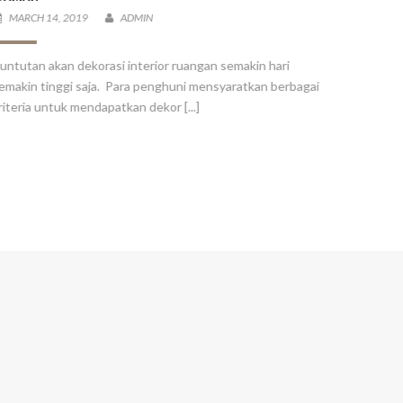
MARCH 14, 2019
ADMIN
MARCH 
untutan akan dekorasi interior ruangan semakin hari
Berbeda d
emakin tinggi saja. Para penghuni mensyaratkan berbagai
berasal d
riteria untuk mendapatkan dekor [...]
lembaran. 