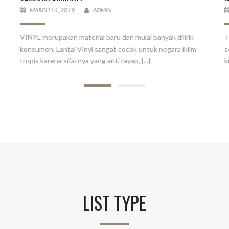
MARCH 14, 2019
ADMIN
VINYL merupakan material baru dan mulai banyak dilirik
T
konsumen. Lantai Vinyl sangat cocok untuk negara iklim
s
tropis karena sifatnya yang anti rayap, [...]
k
LIST TYPE